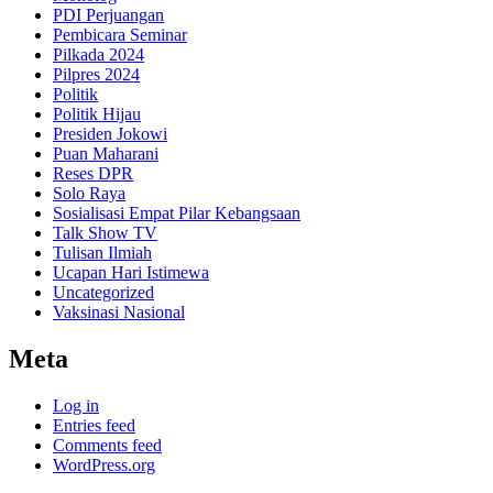
PDI Perjuangan
Pembicara Seminar
Pilkada 2024
Pilpres 2024
Politik
Politik Hijau
Presiden Jokowi
Puan Maharani
Reses DPR
Solo Raya
Sosialisasi Empat Pilar Kebangsaan
Talk Show TV
Tulisan Ilmiah
Ucapan Hari Istimewa
Uncategorized
Vaksinasi Nasional
Meta
Log in
Entries feed
Comments feed
WordPress.org