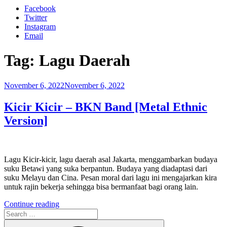
Facebook
Twitter
Instagram
Email
Tag:
Lagu Daerah
Posted
November 6, 2022
November 6, 2022
on
Kicir Kicir – BKN Band [Metal Ethnic
Version]
Lagu Kicir-kicir, lagu daerah asal Jakarta, menggambarkan budaya
suku Betawi yang suka berpantun. Budaya yang diadaptasi dari
suku Melayu dan Cina. Pesan moral dari lagu ini mengajarkan kira
untuk rajin bekerja sehingga bisa bermanfaat bagi orang lain.
“Kicir
Continue reading
Search
Kicir
for:
–
Search