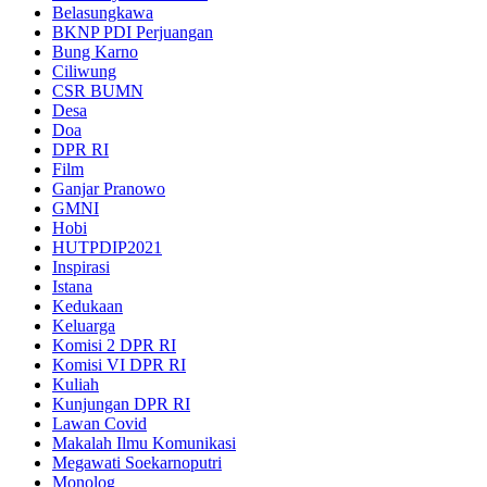
Belasungkawa
BKNP PDI Perjuangan
Bung Karno
Ciliwung
CSR BUMN
Desa
Doa
DPR RI
Film
Ganjar Pranowo
GMNI
Hobi
HUTPDIP2021
Inspirasi
Istana
Kedukaan
Keluarga
Komisi 2 DPR RI
Komisi VI DPR RI
Kuliah
Kunjungan DPR RI
Lawan Covid
Makalah Ilmu Komunikasi
Megawati Soekarnoputri
Monolog