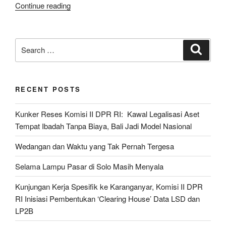
“Warga
Continue reading
Jakarta
Rayakan
Ulang
Search
Search
Tahun
for:
Megawati,
Hari
RECENT POSTS
Bahagia
Ibu
Kunker Reses Komisi II DPR RI: Kawal Legalisasi Aset
Rakyat”
Tempat Ibadah Tanpa Biaya, Bali Jadi Model Nasional
Wedangan dan Waktu yang Tak Pernah Tergesa
Selama Lampu Pasar di Solo Masih Menyala
Kunjungan Kerja Spesifik ke Karanganyar, Komisi II DPR
RI Inisiasi Pembentukan ‘Clearing House’ Data LSD dan
LP2B