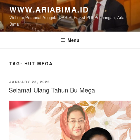
Skip
WWW.ARIABIMA.ID
to
Website Personal Anggota DPR RI Fraksi PDI Perjuangan, Aria
content
Bima
Menu
TAG:
HUT MEGA
POSTED
JANUARY 23, 2026
ON
Selamat Ulang Tahun Bu Mega