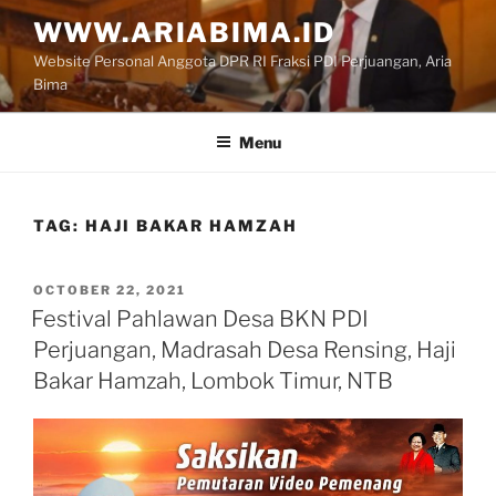
Skip
WWW.ARIABIMA.ID
to
Website Personal Anggota DPR RI Fraksi PDI Perjuangan, Aria
content
Bima
Menu
TAG:
HAJI BAKAR HAMZAH
POSTED
OCTOBER 22, 2021
ON
Festival Pahlawan Desa BKN PDI
Perjuangan, Madrasah Desa Rensing, Haji
Bakar Hamzah, Lombok Timur, NTB