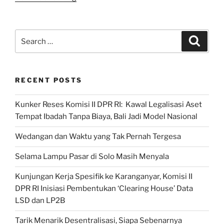
Pahlawan
Desa
BKN
Search
Search
PDI
for:
Perjuangan,
Madrasah
RECENT POSTS
Desa
Rensing,
Kunker Reses Komisi II DPR RI: Kawal Legalisasi Aset
Haji
Tempat Ibadah Tanpa Biaya, Bali Jadi Model Nasional
Bakar
Hamzah,
Wedangan dan Waktu yang Tak Pernah Tergesa
Lombok
Timur,
Selama Lampu Pasar di Solo Masih Menyala
NTB”
Kunjungan Kerja Spesifik ke Karanganyar, Komisi II
DPR RI Inisiasi Pembentukan ‘Clearing House’ Data
LSD dan LP2B
Tarik Menarik Desentralisasi, Siapa Sebenarnya