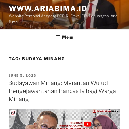
Skip
WWW.ARIABIMA.ID
to
Website Personal Anggota DPR RI Fraksi PDI Perjuangan, Aria
content
Bima
Menu
TAG:
BUDAYA MINANG
POSTED
JUNE 5, 2023
ON
Budayawan Minang: Merantau Wujud
Pengejawantahan Pancasila bagi Warga
Minang