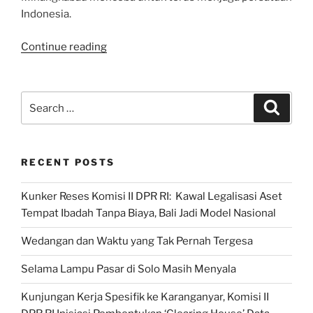
Indonesia.
“Budayawan
Continue reading
Minang:
Merantau
Wujud
Search
Search
Pengejawantahan
for:
Pancasila
bagi
RECENT POSTS
Warga
Minang”
Kunker Reses Komisi II DPR RI: Kawal Legalisasi Aset
Tempat Ibadah Tanpa Biaya, Bali Jadi Model Nasional
Wedangan dan Waktu yang Tak Pernah Tergesa
Selama Lampu Pasar di Solo Masih Menyala
Kunjungan Kerja Spesifik ke Karanganyar, Komisi II