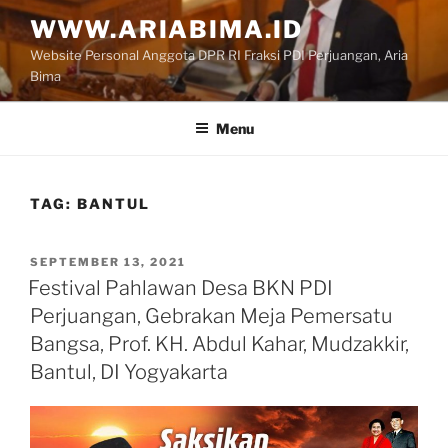
Skip
WWW.ARIABIMA.ID
to
Website Personal Anggota DPR RI Fraksi PDI Perjuangan, Aria
content
Bima
Menu
TAG:
BANTUL
POSTED
SEPTEMBER 13, 2021
ON
Festival Pahlawan Desa BKN PDI
Perjuangan, Gebrakan Meja Pemersatu
Bangsa, Prof. KH. Abdul Kahar, Mudzakkir,
Bantul, DI Yogyakarta