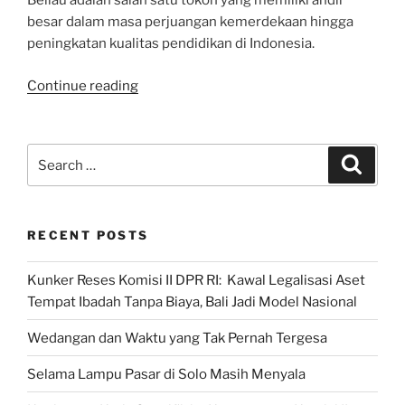
Beliau adalah salah satu tokoh yang memiliki andil
besar dalam masa perjuangan kemerdekaan hingga
peningkatan kualitas pendidikan di Indonesia.
“Festival
Continue reading
Pahlawan
Desa
BKN
Search
Search
PDI
for:
Perjuangan,
Gebrakan
RECENT POSTS
Meja
Pemersatu
Kunker Reses Komisi II DPR RI: Kawal Legalisasi Aset
Bangsa,
Tempat Ibadah Tanpa Biaya, Bali Jadi Model Nasional
Prof.
KH.
Wedangan dan Waktu yang Tak Pernah Tergesa
Abdul
Kahar,
Selama Lampu Pasar di Solo Masih Menyala
Mudzakkir,