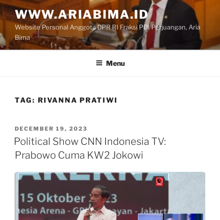
Skip
WWW.ARIABIMA.ID
to
Website Personal Anggota DPR RI Fraksi PDI Perjuangan, Aria
content
Bima
Menu
TAG:
RIVANNA PRATIWI
POSTED
DECEMBER 19, 2023
ON
Political Show CNN Indonesia TV:
Prabowo Cuma KW2 Jokowi