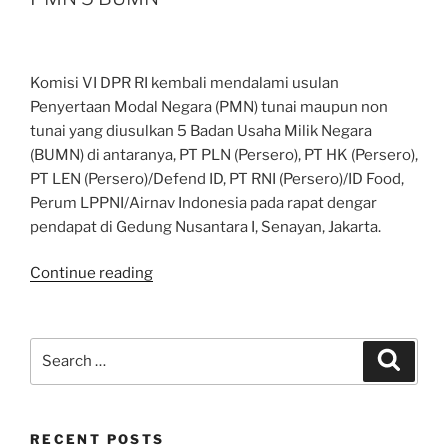
Tambahan
PMN
Rp
Komisi VI DPR RI kembali mendalami usulan
3,2
Penyertaan Modal Negara (PMN) tunai maupun non
Triliun
tunai yang diusulkan 5 Badan Usaha Milik Negara
untuk
(BUMN) di antaranya, PT PLN (Persero), PT HK (Persero),
Selesaikan
PT LEN (Persero)/Defend ID, PT RNI (Persero)/ID Food,
Kereta
Perum LPPNI/Airnav Indonesia pada rapat dengar
Cepat
pendapat di Gedung Nusantara I, Senayan, Jakarta.
Jakarta-
Bandung”
“Komisi
Continue reading
VI
DPR
RI
Search
Search
Akan
for:
Dalami
Usulan
RECENT POSTS
PMN