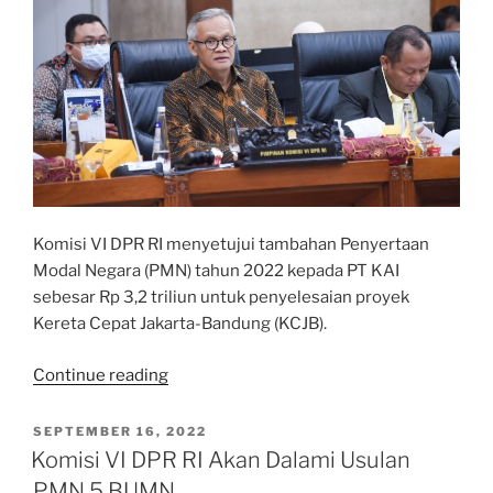
Komisi VI DPR RI menyetujui tambahan Penyertaan
Modal Negara (PMN) tahun 2022 kepada PT KAI
sebesar Rp 3,2 triliun untuk penyelesaian proyek
Kereta Cepat Jakarta-Bandung (KCJB).
“Komisi
Continue reading
VI
DPR
POSTED
SEPTEMBER 16, 2022
ON
RI
Komisi VI DPR RI Akan Dalami Usulan
Setujui
PMN 5 BUMN