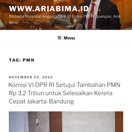
Skip
WWW.ARIABIMA.ID
to
Website Personal Anggota DPR RI Fraksi PDI Perjuangan, Aria
content
Bima
Menu
TAG:
PMN
POSTED
NOVEMBER 24, 2022
ON
Komisi VI DPR RI Setujui Tambahan PMN
Rp 3,2 Triliun untuk Selesaikan Kereta
Cepat Jakarta-Bandung