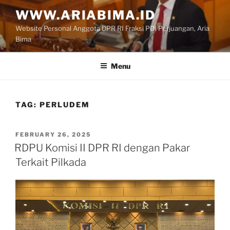
Skip
WWW.ARIABIMA.ID
to
Website Personal Anggota DPR RI Fraksi PDI Perjuangan, Aria
content
Bima
Menu
TAG:
PERLUDEM
POSTED
FEBRUARY 26, 2025
ON
RDPU Komisi II DPR RI dengan Pakar
Terkait Pilkada