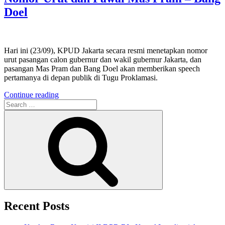
Doel
Hari ini (23/09), KPUD Jakarta secara resmi menetapkan nomor
urut pasangan calon gubernur dan wakil gubernur Jakarta, dan
pasangan Mas Pram dan Bang Doel akan memberikan speech
pertamanya di depan publik di Tugu Proklamasi.
“[LIVE]
Continue reading
Search
Jakarta
for:
Menyala:
Search
Penetapan
Nomor
Urut
dan
Pawai
Mas
Pram
–
Bang
Doel”
Recent Posts