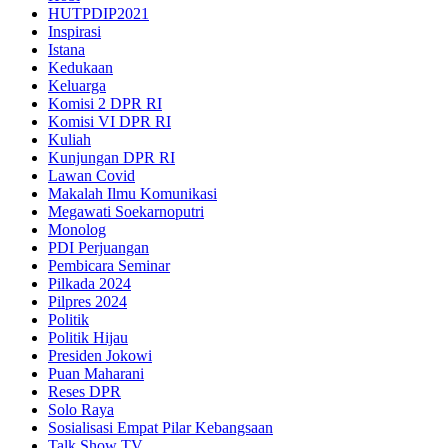
HUTPDIP2021
Inspirasi
Istana
Kedukaan
Keluarga
Komisi 2 DPR RI
Komisi VI DPR RI
Kuliah
Kunjungan DPR RI
Lawan Covid
Makalah Ilmu Komunikasi
Megawati Soekarnoputri
Monolog
PDI Perjuangan
Pembicara Seminar
Pilkada 2024
Pilpres 2024
Politik
Politik Hijau
Presiden Jokowi
Puan Maharani
Reses DPR
Solo Raya
Sosialisasi Empat Pilar Kebangsaan
Talk Show TV