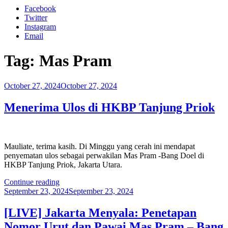
Facebook
Twitter
Instagram
Email
Tag:
Mas Pram
Posted
October 27, 2024
October 27, 2024
on
Menerima Ulos di HKBP Tanjung Priok
Mauliate, terima kasih. Di Minggu yang cerah ini mendapat
penyematan ulos sebagai perwakilan Mas Pram -Bang Doel di
HKBP Tanjung Priok, Jakarta Utara.
“Menerima
Continue reading
Posted
Ulos
September 23, 2024
September 23, 2024
on
di
HKBP
[LIVE] Jakarta Menyala: Penetapan
Tanjung
Nomor Urut dan Pawai Mas Pram – Bang
Priok”