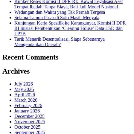
Kunker Reses Komisi II DPR RI: Kawal Legalisasi Aset
Tempat Ibadah Tanpa Biaya, Bali Jadi Model Nasional
Wedangan dan Waktu yang Tak Pernah Tergesa
Selama Lampu Pasar di Solo Masih Menyala
Kunjungan Kerja Spesifik ke Karanganyar, Komisi II DPR
RI Inisiasi Pembentukan ‘Clearing House’ Data LSD dan
LP2B
Tarik Menarik Desentralisasi, Siapa Sebenarnya
Mengendalikan Daerah?
Recent Comments
Archives
July 2026
May 2026
April 2026
March 2026
February 2026
January 2026
December 2025
November 2025
October 2025
September 2025