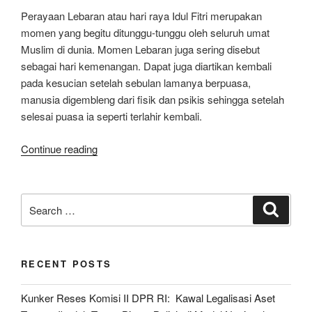
Perayaan Lebaran atau hari raya Idul Fitri merupakan
momen yang begitu ditunggu-tunggu oleh seluruh umat
Muslim di dunia. Momen Lebaran juga sering disebut
sebagai hari kemenangan. Dapat juga diartikan kembali
pada kesucian setelah sebulan lamanya berpuasa,
manusia digembleng dari fisik dan psikis sehingga setelah
selesai puasa ia seperti terlahir kembali.
“Taufik
Continue reading
Damas;
Lebaran
Momen
Search
Search
Pererat
for:
Nilai
Persatuan
RECENT POSTS
Antar
Pemeluk
Kunker Reses Komisi II DPR RI: Kawal Legalisasi Aset
Agama”