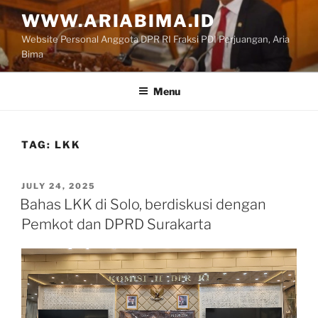
Skip
WWW.ARIABIMA.ID
to
Website Personal Anggota DPR RI Fraksi PDI Perjuangan, Aria
content
Bima
Menu
TAG:
LKK
POSTED
JULY 24, 2025
ON
Bahas LKK di Solo, berdiskusi dengan
Pemkot dan DPRD Surakarta