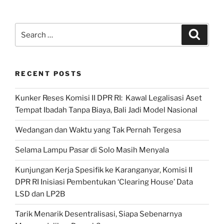
LKK
di
Solo,
Search
Search
berdiskusi
for:
dengan
Pemkot
RECENT POSTS
dan
DPRD
Kunker Reses Komisi II DPR RI: Kawal Legalisasi Aset
Surakarta”
Tempat Ibadah Tanpa Biaya, Bali Jadi Model Nasional
Wedangan dan Waktu yang Tak Pernah Tergesa
Selama Lampu Pasar di Solo Masih Menyala
Kunjungan Kerja Spesifik ke Karanganyar, Komisi II
DPR RI Inisiasi Pembentukan ‘Clearing House’ Data
LSD dan LP2B
Tarik Menarik Desentralisasi, Siapa Sebenarnya