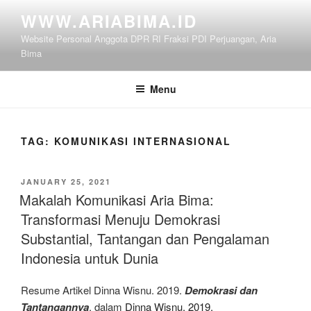
Skip
WWW.ARIABIMA.ID
to
Website Personal Anggota DPR RI Fraksi PDI Perjuangan, Aria
content
Bima
Menu
TAG:
KOMUNIKASI INTERNASIONAL
POSTED
JANUARY 25, 2021
ON
Makalah Komunikasi Aria Bima:
Transformasi Menuju Demokrasi
Substantial, Tantangan dan Pengalaman
Indonesia untuk Dunia
Resume Artikel Dinna Wisnu. 2019.
Demokrasi dan
Tantangannya
, dalam
Dinna Wisnu. 2019.