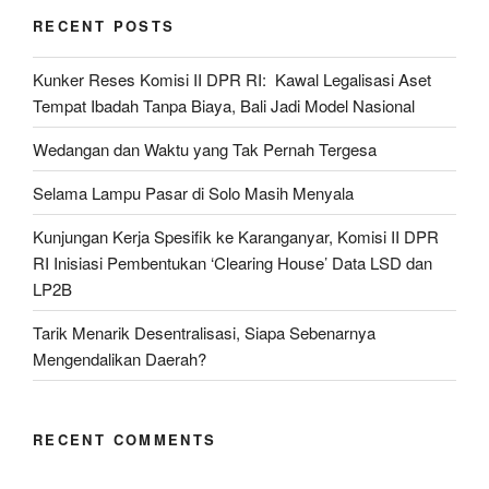
Demokrasi
RECENT POSTS
Substantial,
Tantangan
Kunker Reses Komisi II DPR RI: Kawal Legalisasi Aset
dan
Tempat Ibadah Tanpa Biaya, Bali Jadi Model Nasional
Pengalaman
Indonesia
Wedangan dan Waktu yang Tak Pernah Tergesa
untuk
Dunia”
Selama Lampu Pasar di Solo Masih Menyala
Kunjungan Kerja Spesifik ke Karanganyar, Komisi II DPR
RI Inisiasi Pembentukan ‘Clearing House’ Data LSD dan
LP2B
Tarik Menarik Desentralisasi, Siapa Sebenarnya
Mengendalikan Daerah?
RECENT COMMENTS