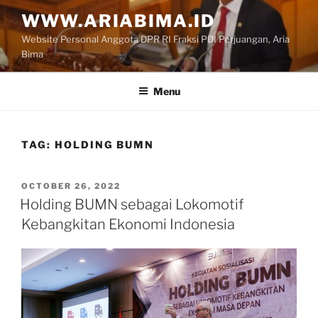
Skip
WWW.ARIABIMA.ID
to
Website Personal Anggota DPR RI Fraksi PDI Perjuangan, Aria
content
Bima
Menu
TAG:
HOLDING BUMN
POSTED
OCTOBER 26, 2022
ON
Holding BUMN sebagai Lokomotif
Kebangkitan Ekonomi Indonesia