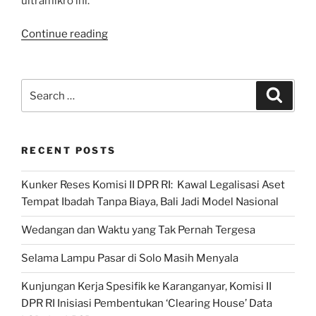
ultramikro ini.
“BRI
Continue reading
Microfinance
Outlook
2022:
Search
Search
Komisi
for:
VI
DPR
RECENT POSTS
RI
Kawal
Kunker Reses Komisi II DPR RI: Kawal Legalisasi Aset
Holding
Tempat Ibadah Tanpa Biaya, Bali Jadi Model Nasional
BUMN
Keuangan
Wedangan dan Waktu yang Tak Pernah Tergesa
Ultra
Mikro”
Selama Lampu Pasar di Solo Masih Menyala
Kunjungan Kerja Spesifik ke Karanganyar, Komisi II
DPR RI Inisiasi Pembentukan ‘Clearing House’ Data