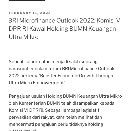
BUMN
sebagai
POSTED
FEBRUARY 11, 2022
ON
Lokomotif
BRI Microfinance Outlook 2022: Komisi VI
Kebangkitan
DPR RI Kawal Holding BUMN Keuangan
Ekonomi
Ultra Mikro
Indonesia”
Sebuah kehormatan menjadi salah seorang
narasumber dalam forum BRI Microfinance Outlook
2022 bertema ‘Booster Economic Growth Through
Ultra Micro Empowerment”.
Pengajuan usulan Holding BUMN Keuangan Ultra Mikro
oleh Kementerian BUMN telah disampaikan kepada
Komisi VI DPR RI. Sebagai lembaga legislatif
perwakilan dari rakyat, kami telah melihat dan
mencermati pengajuan perlu tidaknya holding