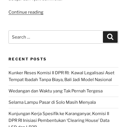
“Bung
Continue reading
Karno
Anak
Kos:
Search
Search
Dari
for:
Masa
Penting
RECENT POSTS
Pendidikan
Politik
Kunker Reses Komisi II DPR RI: Kawal Legalisasi Aset
Hingga
Tempat Ibadah Tanpa Biaya, Bali Jadi Model Nasional
Kisah
Lucu
Wedangan dan Waktu yang Tak Pernah Tergesa
di
Rumah
Selama Lampu Pasar di Solo Masih Menyala
HOS
Kunjungan Kerja Spesifik ke Karanganyar, Komisi II
Tjokroaminoto”
DPR RI Inisiasi Pembentukan ‘Clearing House’ Data