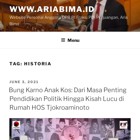
Skip
WWW.ARIABIMA.ID
to
Website Personal Anggota DPR RI Fraksi PDI Perjuangan, Aria
content
Bima
Menu
TAG:
HISTORIA
POSTED
JUNE 3, 2021
ON
Bung Karno Anak Kos: Dari Masa Penting
Pendidikan Politik Hingga Kisah Lucu di
Rumah HOS Tjokroaminoto