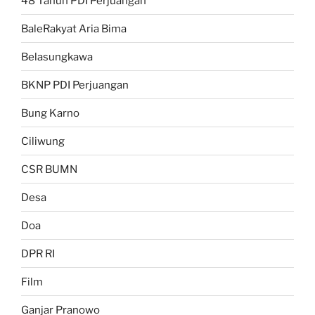
48 Tahun PDI Perjuangan
BaleRakyat Aria Bima
Belasungkawa
BKNP PDI Perjuangan
Bung Karno
Ciliwung
CSR BUMN
Desa
Doa
DPR RI
Film
Ganjar Pranowo