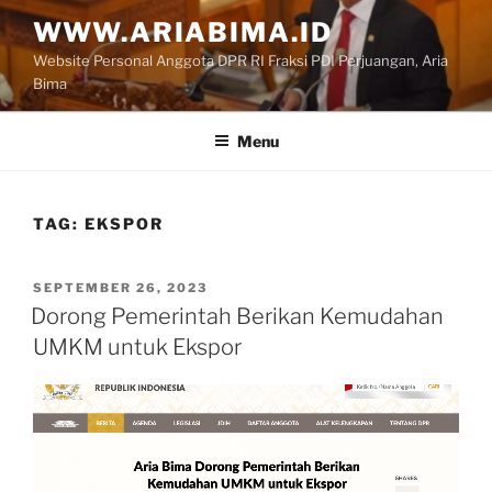
Skip
WWW.ARIABIMA.ID
to
Website Personal Anggota DPR RI Fraksi PDI Perjuangan, Aria
content
Bima
Menu
TAG:
EKSPOR
POSTED
SEPTEMBER 26, 2023
ON
Dorong Pemerintah Berikan Kemudahan
UMKM untuk Ekspor