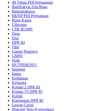
48 Tahun PDI Perjuangan
BaleRakyat Aria Bima
Belasungkawa
BKNP PDI Perjuangan
Bung Karno
Ciliwung
CSR BUMN
Desa
Doa
DPR RI
Film
Ganjar Pranowo
GMNI
Hobi
HUTPDIP2021
Inspirasi
Istana
Kedukaan
Keluarga
Komisi 2 DPR RI
Komisi VI DPR RI
Kuliah
Kunjungan DPR RI
Lawan Covid
Makalah Ilmu Komunikasi