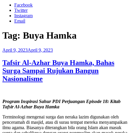
Facebook
Twitter
Instagram
Email
Tag:
Buya Hamka
Posted
April 9, 2023
April 9, 2023
on
Tafsir Al-Azhar Buya Hamka, Bahas
Surga Sampai Rujukan Bangun
Nasionalisme
Program Inspirasi Sahur PDI Perjuangan Episode 18: Kitab
Tafsir Al-Azhar Buya Hamka
Terminologi mengenai surga dan neraka lazim digunakan oleh
penceramah di masjid, atau di surau tempat mereka menyampaikan
ilmu agama. Biasanya diterangkan bila orang Islam akan masuk
surga dan sebaliknya dengan orang nonmuslim akan masuk neraka.