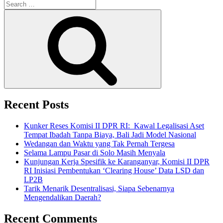
Search
Tasawuf
for:
Modern
Search
Buya
Hamka,
Perpaduan
Logika
dan
Rasa
yang
Dibingkai
Modernitas”
Recent Posts
Kunker Reses Komisi II DPR RI: Kawal Legalisasi Aset
Tempat Ibadah Tanpa Biaya, Bali Jadi Model Nasional
Wedangan dan Waktu yang Tak Pernah Tergesa
Selama Lampu Pasar di Solo Masih Menyala
Kunjungan Kerja Spesifik ke Karanganyar, Komisi II DPR
RI Inisiasi Pembentukan ‘Clearing House’ Data LSD dan
LP2B
Tarik Menarik Desentralisasi, Siapa Sebenarnya
Mengendalikan Daerah?
Recent Comments