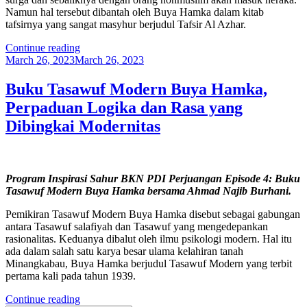
Namun hal tersebut dibantah oleh Buya Hamka dalam kitab
tafsirnya yang sangat masyhur berjudul Tafsir Al Azhar.
“Tafsir
Continue reading
Posted
Al-
March 26, 2023
March 26, 2023
on
Azhar
Buya
Buku Tasawuf Modern Buya Hamka,
Hamka,
Perpaduan Logika dan Rasa yang
Bahas
Surga
Dibingkai Modernitas
Sampai
Rujukan
Bangun
Nasionalisme”
Program Inspirasi Sahur BKN PDI Perjuangan Episode 4: Buku
Tasawuf Modern Buya Hamka bersama Ahmad Najib Burhani.
Pemikiran Tasawuf Modern Buya Hamka disebut sebagai gabungan
antara Tasawuf salafiyah dan Tasawuf yang mengedepankan
rasionalitas. Keduanya dibalut oleh ilmu psikologi modern. Hal itu
ada dalam salah satu karya besar ulama kelahiran tanah
Minangkabau, Buya Hamka berjudul Tasawuf Modern yang terbit
pertama kali pada tahun 1939.
“Buku
Continue reading