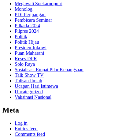
Megawati Soekarnoputri
Monolog
PDI Perjuangan
Pembicara Seminar
Pilkada 2024
Pilpres 2024
Politik
Politik Hijau
Presiden Jokowi
Puan Maharani
Reses DPR
Solo Raya
Sosialisasi Empat Pilar Kebangsaan
Talk Show TV
Tulisan Ilmiah
Ucapan Hari Istimewa
Uncategorized
Vaksinasi Nasional
Meta
Log in
Entries feed
Comments feed