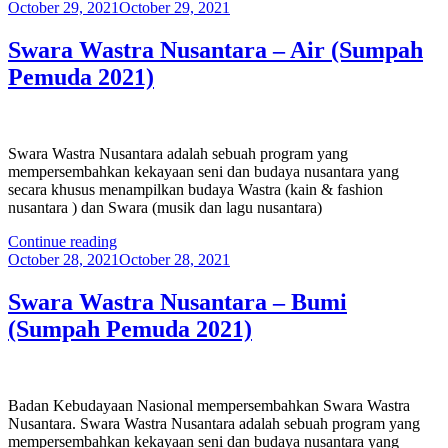
Posted
BKN
October 29, 2021
October 29, 2021
on
95
Tahun
Swara Wastra Nusantara – Air (Sumpah
Sumpah
Pemuda 2021)
Pemuda”
Swara Wastra Nusantara adalah sebuah program yang
mempersembahkan kekayaan seni dan budaya nusantara yang
secara khusus menampilkan budaya Wastra (kain & fashion
nusantara ) dan Swara (musik dan lagu nusantara)
“Swara
Continue reading
Posted
Wastra
October 28, 2021
October 28, 2021
on
Nusantara
–
Swara Wastra Nusantara – Bumi
Air
(Sumpah Pemuda 2021)
(Sumpah
Pemuda
2021)”
Badan Kebudayaan Nasional mempersembahkan Swara Wastra
Nusantara. Swara Wastra Nusantara adalah sebuah program yang
mempersembahkan kekayaan seni dan budaya nusantara yang