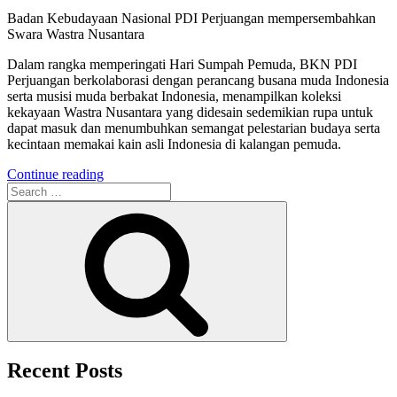
Badan Kebudayaan Nasional PDI Perjuangan mempersembahkan
Swara Wastra Nusantara
Dalam rangka memperingati Hari Sumpah Pemuda, BKN PDI
Perjuangan berkolaborasi dengan perancang busana muda Indonesia
serta musisi muda berbakat Indonesia, menampilkan koleksi
kekayaan Wastra Nusantara yang didesain sedemikian rupa untuk
dapat masuk dan menumbuhkan semangat pelestarian budaya serta
kecintaan memakai kain asli Indonesia di kalangan pemuda.
“Swara
Continue reading
Search
Wastra
for:
Nusantara,
Search
Persembahan
BKN
PDI
Perjuangan
untuk
Hari
Sumpah
Pemuda”
Recent Posts