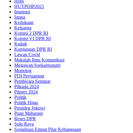
Hobi
HUTPDIP2021
Inspirasi
Istana
Kedukaan
Keluarga
Komisi 2 DPR RI
Komisi VI DPR RI
Kuliah
Kunjungan DPR RI
Lawan Covid
Makalah Ilmu Komunikasi
Megawati Soekarnoputri
Monolog
PDI Perjuangan
Pembicara Seminar
Pilkada 2024
Pilpres 2024
Politik
Politik Hijau
Presiden Jokowi
Puan Maharani
Reses DPR
Solo Raya
Sosialisasi Empat Pilar Kebangsaan