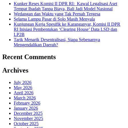
Kunker Reses Komisi II DPR RI: Kawal Legalisasi Aset
Tempat Ibadah Tanpa Biaya, Bali Jadi Model Nasional
Wedangan dan Waktu yang Tak Pernah Tergesa
Selama Lampu Pasar di Solo Masih Menyala
Kunjungan Kerja Spesifik ke Karanganyar, Komisi II DPR
RI Inisiasi Pembentukan ‘Clearing House’ Data LSD dan
LP2B
Tarik Menarik Desentralisasi, Siapa Sebenarnya
Mengendalikan Daerah?
Recent Comments
Archives
July 2026
May 2026
April 2026
March 2026
February 2026
January 2026
December 2025
November 2025
October 2025