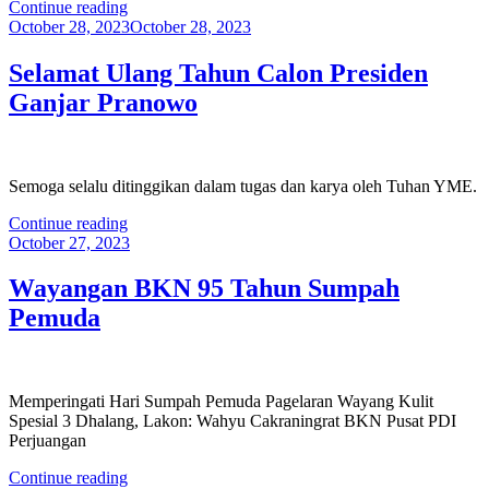
“Sumpah
Continue reading
Posted
Pemuda,
October 28, 2023
October 28, 2023
on
Ruang
Batin
Selamat Ulang Tahun Calon Presiden
yang
Ganjar Pranowo
Menyatukan
Kita”
Semoga selalu ditinggikan dalam tugas dan karya oleh Tuhan YME.
“Selamat
Continue reading
Posted
Ulang
October 27, 2023
on
Tahun
Calon
Wayangan BKN 95 Tahun Sumpah
Presiden
Pemuda
Ganjar
Pranowo”
Memperingati Hari Sumpah Pemuda Pagelaran Wayang Kulit
Spesial 3 Dhalang, Lakon: Wahyu Cakraningrat BKN Pusat PDI
Perjuangan
“Wayangan
Continue reading