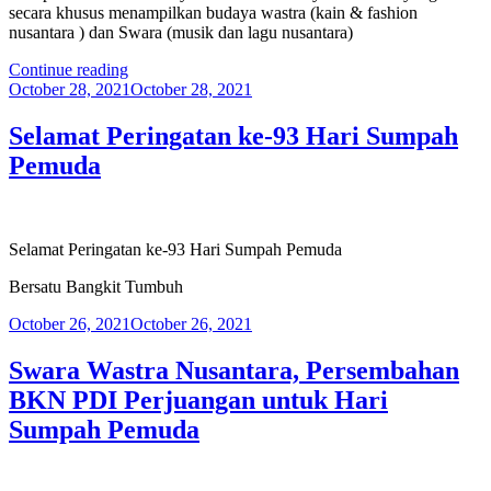
secara khusus menampilkan budaya wastra (kain & fashion
nusantara ) dan Swara (musik dan lagu nusantara)
“Swara
Continue reading
Posted
Wastra
October 28, 2021
October 28, 2021
on
Nusantara
–
Selamat Peringatan ke-93 Hari Sumpah
Bumi
Pemuda
(Sumpah
Pemuda
2021)”
Selamat Peringatan ke-93 Hari Sumpah Pemuda
Bersatu Bangkit Tumbuh
Posted
October 26, 2021
October 26, 2021
on
Swara Wastra Nusantara, Persembahan
BKN PDI Perjuangan untuk Hari
Sumpah Pemuda