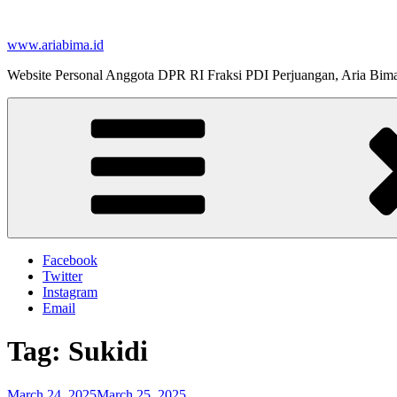
Skip
to
www.ariabima.id
content
Website Personal Anggota DPR RI Fraksi PDI Perjuangan, Aria Bim
Facebook
Twitter
Instagram
Email
Tag:
Sukidi
Posted
March 24, 2025
March 25, 2025