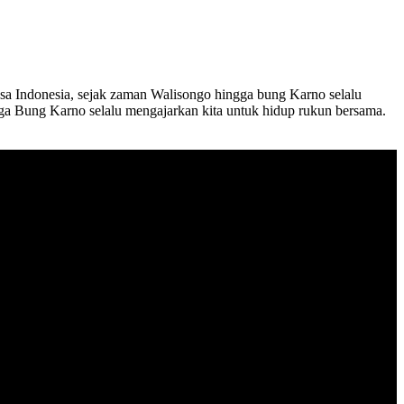
gsa Indonesia, sejak zaman Walisongo hingga bung Karno selalu
gga Bung Karno selalu mengajarkan kita untuk hidup rukun bersama.