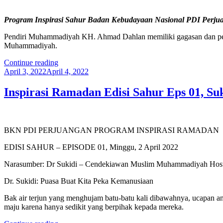
Negara
Kekal
Program Inspirasi Sahur Badan Kebudayaan Nasional PDI Perju
Abadi
Berdasar
Pendiri Muhammadiyah KH. Ahmad Dahlan memiliki gagasan dan perh
Pancasila”
Muhammadiyah.
“Pendiri
Continue reading
Posted
Muhammadiyah
April 3, 2022
April 4, 2022
on
KH.
Ahmad
Inspirasi Ramadan Edisi Sahur Eps 01, S
Dahlan
Soroti
Kesejahteraan
Wong
BKN PDI PERJUANGAN PROGRAM INSPIRASI RAMADAN
Cilik”
EDISI SAHUR – EPISODE 01, Minggu, 2 April 2022
Narasumber: Dr Sukidi – Cendekiawan Muslim Muhammadiyah Host
Dr. Sukidi: Puasa Buat Kita Peka Kemanusiaan
Bak air terjun yang menghujam batu-batu kali dibawahnya, ucapan an
maju karena hanya sedikit yang berpihak kepada mereka.