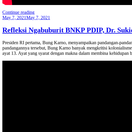
“Hidup
Continue reading
Posted
Toleran,
May 7, 2021
May 7, 2021
on
Ciri
Kepribadian
Refleksi Ngabuburit BNKP PDIP, Dr. Suk
Bangsa”
Presiden RI pertama, Bung Karno, menyampaikan pandangan-pandan
pandangannya tersebut, Bung Karno banyak mengkritisi kolonialisme
ayat 13. Ayat yang syarat dengan makna dalam membina kehidupan b