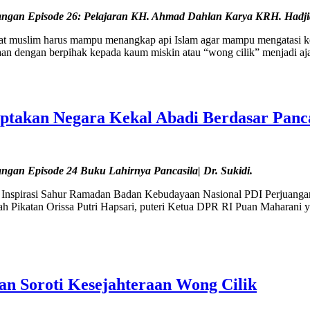
ngan Episode 26: Pelajaran KH. Ahmad Dahlan Karya KRH. Hadjid 
lim harus mampu menangkap api Islam agar mampu mengatasi keterti
iaan dengan berpihak kepada kaum miskin atau “wong cilik” menjadi 
ptakan Negara Kekal Abadi Berdasar Panca
gan Episode 24 Buku Lahirnya Pancasila| Dr. Sukidi.
Inspirasi Sahur Ramadan Badan Kebudayaan Nasional PDI Perjuangan E
Pikatan Orissa Putri Hapsari, puteri Ketua DPR RI Puan Maharani yan
 Soroti Kesejahteraan Wong Cilik