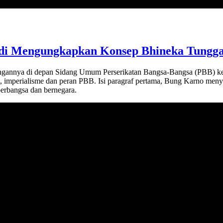
idi Mengungkapkan Konsep Bhineka Tungga
gannya di depan Sidang Umum Perserikatan Bangsa-Bangsa (PBB) ke-
, imperialisme dan peran PBB. Isi paragraf pertama, Bung Karno meny
erbangsa dan bernegara.