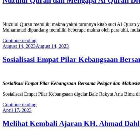
Nuzulul Quran dan Mengapa Al Quran Di
Nuzulul Quran memiliki makna yakni turunnya kitab suci Al-Quran y
Muhammad dipandang memiliki beberapa makna oleh para ahli, mulai
“Nuzulul
Continue reading
Posted
Quran
August 14, 2023
August 14, 2023
on
dan
Mengapa
Sosialisasi Empat Pilar Kebangsaan Bers
Al
Quran
Diturunkan
Secara
Sosialisasi Empat Pilar Kebangsaan Bersama Pelajar dan Mahasi
Bertahap”
Sosialisasi Empat Pilar Kebangsaan digelar Bale Rakyat Aria Bima 
“Sosialisasi
Continue reading
Posted
Empat
April 17, 2023
on
Pilar
Kebangsaan
Melihat Kembali Ajaran KH. Ahmad Dahl
Bersama
Pelajar
dan