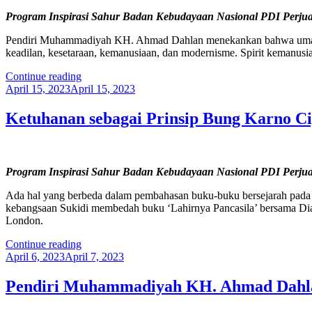
Mahasiswa
Program Inspirasi Sahur Badan Kebudayaan Nasional PDI Perjua
Solo
Raya”
Pendiri Muhammadiyah KH. Ahmad Dahlan menekankan bahwa umat mus
keadilan, kesetaraan, kemanusiaan, dan modernisme. Spirit kemanus
“Melihat
Continue reading
Posted
Kembali
April 15, 2023
April 15, 2023
on
Ajaran
KH.
Ketuhanan sebagai Prinsip Bung Karno Ci
Ahmad
Dahlan,
Pembaharu
Islam
Program Inspirasi Sahur Badan Kebudayaan Nasional PDI Perjuan
yang
Pro
Ada hal yang berbeda dalam pembahasan buku-buku bersejarah pada 
Wong
kebangsaan Sukidi membedah buku ‘Lahirnya Pancasila’ bersama Diah 
Cilik”
London.
“Ketuhanan
Continue reading
Posted
sebagai
April 6, 2023
April 7, 2023
on
Prinsip
Bung
Pendiri Muhammadiyah KH. Ahmad Dahlan
Karno
Ciptakan