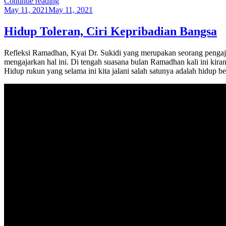
“Inspirasi
Continue reading
Posted
Ramadan
May 11, 2021
May 11, 2021
on
Edisi
Sahur
Hidup Toleran, Ciri Kepribadian Bangsa
Eps
01,
Refleksi Ramadhan, Kyai Dr. Sukidi yang merupakan seorang pengajar
Sukidi:
mengajarkan hal ini. Di tengah suasana bulan Ramadhan kali ini ki
Puasa
Hidup rukun yang selama ini kita jalani salah satunya adalah hidup 
Buat
Kita
Peka
Kemanusiaan”