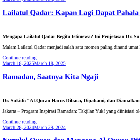
on
Lailatul Qadar: Kapan Lagi Dapat Pahala
Mengapa Lailatul Qadar Begitu Istimewa? Ini Penjelasan Dr. Su
Malam Lailatul Qadar menjadi salah satu momen paling dinanti umat 
“Lailatul
Continue reading
Posted
Qadar:
March 18, 2025
March 18, 2025
on
Kapan
Lagi
Ramadan, Saatnya Kita Ngaji
Dapat
Pahala
1000
Bulan”
Dr. Sukidi: “Al-Quran Harus Dibaca, Dipahami, dan Diamalkan
Jakarta – Program Inspirasi Ramadan: Takjilan Yuk! yang diinisiasi
“Ramadan,
Continue reading
Posted
Saatnya
March 28, 2024
March 29, 2024
on
Kita
Ngaji”