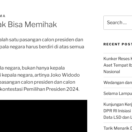
IMA
Search
ak Bisa Memihak
for:
alah satu pasangan calon presiden dan
RECENT POS
pala negara harus berdiri di atas semua
Kunker Reses K
Aset Tempat Ib
a negara, bukan hanya kepala
Nasional
 kepala negara, artinya Joko Widodo
 pasangan calon presiden dan calon
Wedangan dan 
 kontestasi Pemilihan Presiden 2024.
Selama Lampu 
Kunjungan Kerja
DPR RI Inisias
Data LSD dan 
Tarik Menarik 