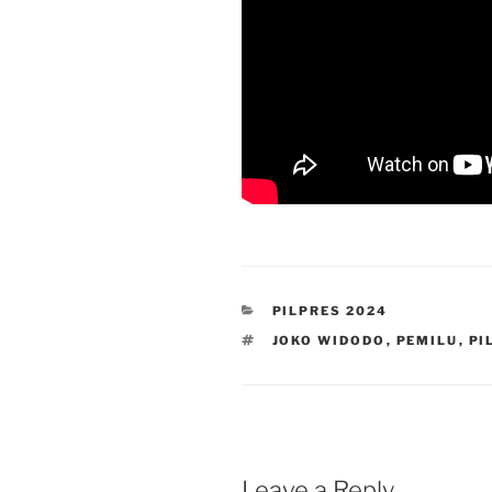
CATEGORIES
PILPRES 2024
TAGS
JOKO WIDODO
,
PEMILU
,
PI
Leave a Reply