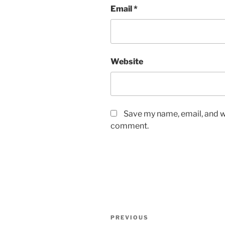
Email
*
Website
Save my name, email, and we
comment.
Post
Previous
PREVIOUS