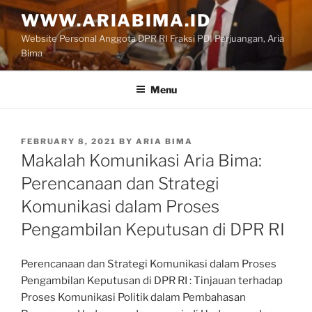
Skip
WWW.ARIABIMA.ID
to
Website Personal Anggota DPR RI Fraksi PDI Perjuangan, Aria
content
Bima
Menu
POSTED
FEBRUARY 8, 2021
BY
ARIA BIMA
ON
Makalah Komunikasi Aria Bima:
Perencanaan dan Strategi
Komunikasi dalam Proses
Pengambilan Keputusan di DPR RI
Perencanaan dan Strategi Komunikasi dalam Proses
Pengambilan Keputusan di DPR RI : Tinjauan terhadap
Proses Komunikasi Politik dalam Pembahasan