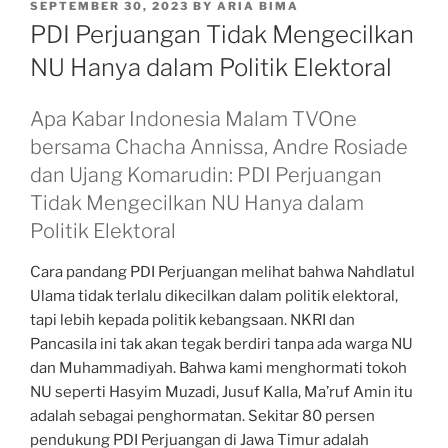
POSTED
SEPTEMBER 30, 2023
BY
ARIA BIMA
ON
PDI Perjuangan Tidak Mengecilkan
NU Hanya dalam Politik Elektoral
Apa Kabar Indonesia Malam TVOne
bersama Chacha Annissa, Andre Rosiade
dan Ujang Komarudin: PDI Perjuangan
Tidak Mengecilkan NU Hanya dalam
Politik Elektoral
Cara pandang PDI Perjuangan melihat bahwa Nahdlatul
Ulama tidak terlalu dikecilkan dalam politik elektoral,
tapi lebih kepada politik kebangsaan. NKRI dan
Pancasila ini tak akan tegak berdiri tanpa ada warga NU
dan Muhammadiyah. Bahwa kami menghormati tokoh
NU seperti Hasyim Muzadi, Jusuf Kalla, Ma’ruf Amin itu
adalah sebagai penghormatan. Sekitar 80 persen
pendukung PDI Perjuangan di Jawa Timur adalah