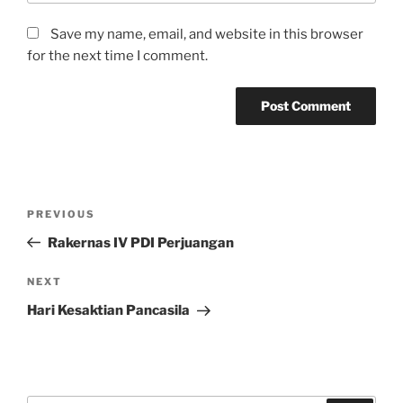
Save my name, email, and website in this browser
for the next time I comment.
Post
Previous
PREVIOUS
navigation
Post
Rakernas IV PDI Perjuangan
Next
NEXT
Post
Hari Kesaktian Pancasila