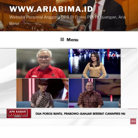
Skip
WWW.ARIABIMA.ID
to
Website Personal Anggota DPR RI Fraksi PDI Perjuangan, Aria
content
Bima
Menu