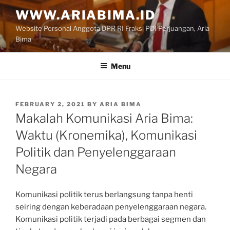
Skip
WWW.ARIABIMA.ID
to
Website Personal Anggota DPR RI Fraksi PDI Perjuangan, Aria
content
Bima
Menu
POSTED
FEBRUARY 2, 2021
BY
ARIA BIMA
ON
Makalah Komunikasi Aria Bima:
Waktu (Kronemika), Komunikasi
Politik dan Penyelenggaraan
Negara
Komunikasi politik terus berlangsung tanpa henti
seiring dengan keberadaan penyelenggaraan negara.
Komunikasi politik terjadi pada berbagai segmen dan