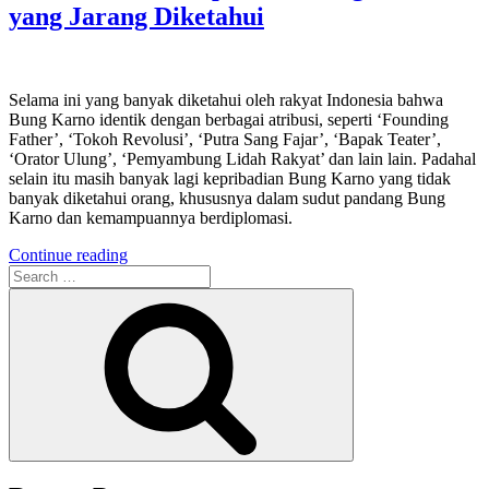
yang Jarang Diketahui
Selama ini yang banyak diketahui oleh rakyat Indonesia bahwa
Bung Karno identik dengan berbagai atribusi, seperti ‘Founding
Father’, ‘Tokoh Revolusi’, ‘Putra Sang Fajar’, ‘Bapak Teater’,
‘Orator Ulung’, ‘Pemyambung Lidah Rakyat’ dan lain lain. Padahal
selain itu masih banyak lagi kepribadian Bung Karno yang tidak
banyak diketahui orang, khususnya dalam sudut pandang Bung
Karno dan kemampuannya berdiplomasi.
“Rahasia
Continue reading
Search
Sukses
for:
Diplomasi
Search
Bung
Karno
yang
Jarang
Diketahui”