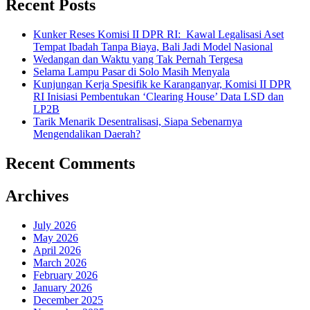
Recent Posts
Kunker Reses Komisi II DPR RI: Kawal Legalisasi Aset
Tempat Ibadah Tanpa Biaya, Bali Jadi Model Nasional
Wedangan dan Waktu yang Tak Pernah Tergesa
Selama Lampu Pasar di Solo Masih Menyala
Kunjungan Kerja Spesifik ke Karanganyar, Komisi II DPR
RI Inisiasi Pembentukan ‘Clearing House’ Data LSD dan
LP2B
Tarik Menarik Desentralisasi, Siapa Sebenarnya
Mengendalikan Daerah?
Recent Comments
Archives
July 2026
May 2026
April 2026
March 2026
February 2026
January 2026
December 2025