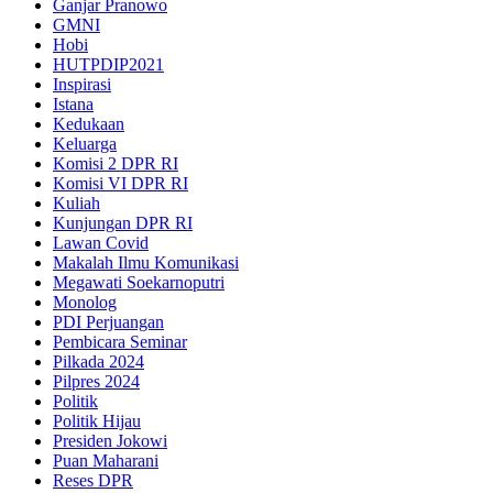
Ganjar Pranowo
GMNI
Hobi
HUTPDIP2021
Inspirasi
Istana
Kedukaan
Keluarga
Komisi 2 DPR RI
Komisi VI DPR RI
Kuliah
Kunjungan DPR RI
Lawan Covid
Makalah Ilmu Komunikasi
Megawati Soekarnoputri
Monolog
PDI Perjuangan
Pembicara Seminar
Pilkada 2024
Pilpres 2024
Politik
Politik Hijau
Presiden Jokowi
Puan Maharani
Reses DPR