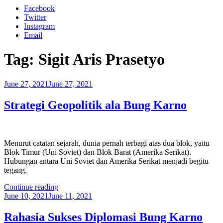
Facebook
Twitter
Instagram
Email
Tag:
Sigit Aris Prasetyo
Posted
June 27, 2021
June 27, 2021
on
Strategi Geopolitik ala Bung Karno
Menurut catatan sejarah, dunia pernah terbagi atas dua blok, yaitu
Blok Timur (Uni Soviet) dan Blok Barat (Amerika Serikat).
Hubungan antara Uni Soviet dan Amerika Serikat menjadi begitu
tegang.
“Strategi
Continue reading
Posted
Geopolitik
June 10, 2021
June 11, 2021
on
ala
Bung
Rahasia Sukses Diplomasi Bung Karno
Karno”