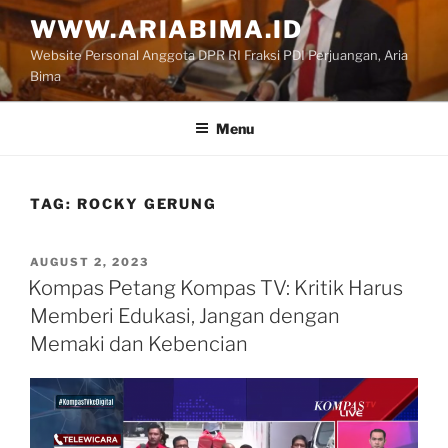
Skip
WWW.ARIABIMA.ID
to
Website Personal Anggota DPR RI Fraksi PDI Perjuangan, Aria
content
Bima
Menu
TAG:
ROCKY GERUNG
POSTED
AUGUST 2, 2023
ON
Kompas Petang Kompas TV: Kritik Harus
Memberi Edukasi, Jangan dengan
Memaki dan Kebencian