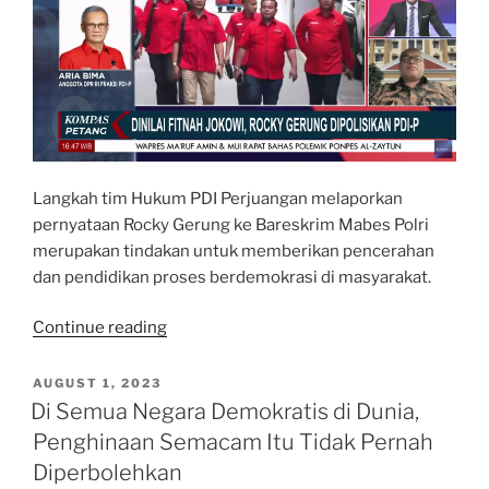
Langkah tim Hukum PDI Perjuangan melaporkan
pernyataan Rocky Gerung ke Bareskrim Mabes Polri
merupakan tindakan untuk memberikan pencerahan
dan pendidikan proses berdemokrasi di masyarakat.
“Kompas
Continue reading
Petang
Kompas
POSTED
AUGUST 1, 2023
ON
TV:
Di Semua Negara Demokratis di Dunia,
Kritik
Penghinaan Semacam Itu Tidak Pernah
Harus
Diperbolehkan
Memberi