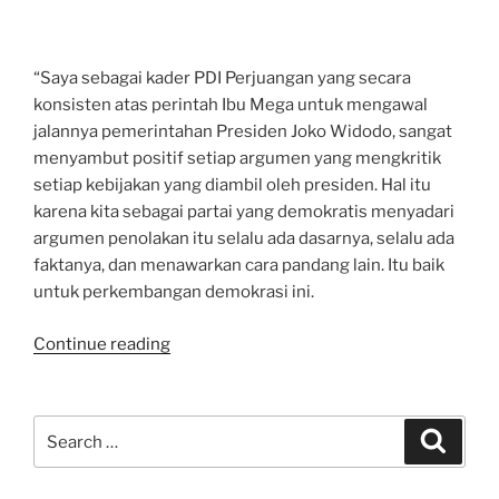
Edukasi,
Jangan
dengan
“Saya sebagai kader PDI Perjuangan yang secara
Memaki
konsisten atas perintah Ibu Mega untuk mengawal
dan
jalannya pemerintahan Presiden Joko Widodo, sangat
Kebencian”
menyambut positif setiap argumen yang mengkritik
setiap kebijakan yang diambil oleh presiden. Hal itu
karena kita sebagai partai yang demokratis menyadari
argumen penolakan itu selalu ada dasarnya, selalu ada
faktanya, dan menawarkan cara pandang lain. Itu baik
untuk perkembangan demokrasi ini.
“Di
Continue reading
Semua
Negara
Demokratis
Search
Search
di
for:
Dunia,