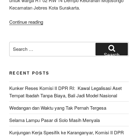
untuk warga RT 02 RW 14 Dempo Kelurahan Mojosongo
Kecamatan Jebres Kota Surakarta.
“Renovasi
Continue reading
Balai
Pertemuan
Warga
Search
Mojosongo”
for:
Search
RECENT POSTS
Kunker Reses Komisi II DPR RI: Kawal Legalisasi Aset
Tempat Ibadah Tanpa Biaya, Bali Jadi Model Nasional
Wedangan dan Waktu yang Tak Pernah Tergesa
Selama Lampu Pasar di Solo Masih Menyala
Kunjungan Kerja Spesifik ke Karanganyar, Komisi II DPR