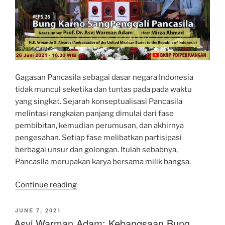
Gagasan Pancasila sebagai dasar negara Indonesia
tidak muncul seketika dan tuntas pada pada waktu
yang singkat. Sejarah konseptualisasi Pancasila
melintasi rangkaian panjang dimulai dari fase
pembibitan, kemudian perumusan, dan akhirnya
pengesahan. Setiap fase melibatkan partisipasi
berbagai unsur dan golongan. Itulah sebabnya,
Pancasila merupakan karya bersama milik bangsa.
“Desoekarnoisasi
Continue reading
Tak
Bisa
POSTED
JUNE 7, 2021
ON
Asvi Warman Adam: Kebangsaan Bung
Kubur