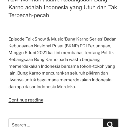
Peran
Karno adalah Indonesia yang Utuh dan Tak
Bung
Terpecah-pecah
Karno
sebagai
Penggali
Pancasila”
Episode Talk Show & Music ‘Bung Karno Series’ Badan
Kebudayaan Nasional Pusat (BKNP) PDI Perjuangan,
Minggu 6 Juni 2021 kali ini membahas tentang Politik
Kebangsaan Bung Karno pada waktu berjuang
memerdekakan Indonesia bersama tokoh-tokoh yang
lain. Bung Karno mencurahkan seluruh pikiran dan
jiwanya untuk bagaimana memerdekakan Indonesia
dan apa dasar Indonesia Merdeka.
“Asvi
Continue reading
Warman
Adam:
Kebangsaan
Search
Search
Bung