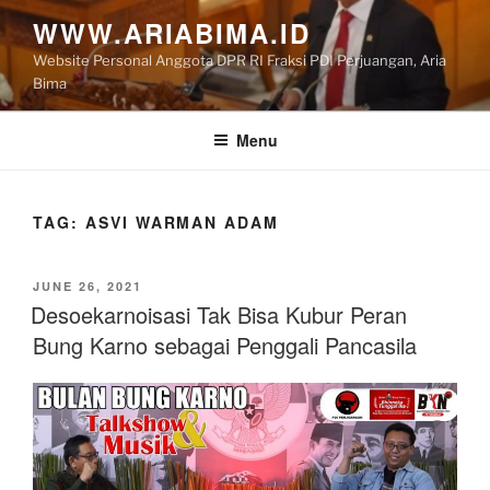
Skip
WWW.ARIABIMA.ID
to
Website Personal Anggota DPR RI Fraksi PDI Perjuangan, Aria
content
Bima
Menu
TAG:
ASVI WARMAN ADAM
POSTED
JUNE 26, 2021
ON
Desoekarnoisasi Tak Bisa Kubur Peran
Bung Karno sebagai Penggali Pancasila