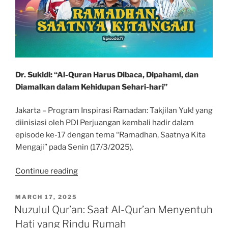
Dr. Sukidi: “Al-Quran Harus Dibaca, Dipahami, dan
Diamalkan dalam Kehidupan Sehari-hari”
Jakarta – Program Inspirasi Ramadan: Takjilan Yuk! yang
diinisiasi oleh PDI Perjuangan kembali hadir dalam
episode ke-17 dengan tema “Ramadhan, Saatnya Kita
Mengaji” pada Senin (17/3/2025).
“Ramadan,
Continue reading
Saatnya
Kita
POSTED
MARCH 17, 2025
ON
Ngaji”
Nuzulul Qur’an: Saat Al-Qur’an Menyentuh
Hati yang Rindu Rumah