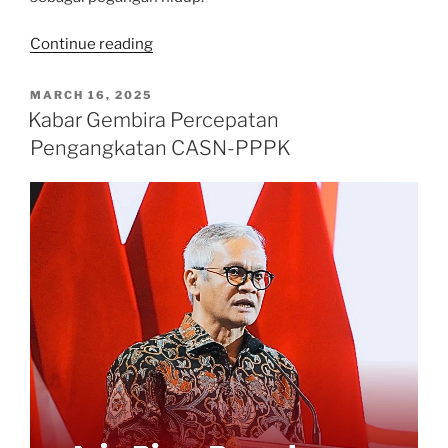
“Nuzulul
Continue reading
Qur’an:
Saat
POSTED
MARCH 16, 2025
ON
Al-
Kabar Gembira Percepatan
Qur’an
Pengangkatan CASN-PPPK
Menyentuh
Hati
yang
Rindu
Rumah”