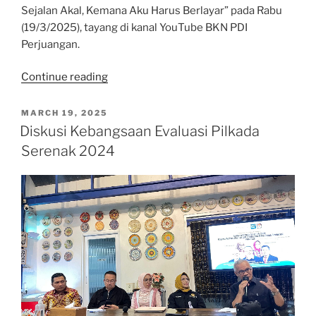
Sejalan Akal, Kemana Aku Harus Berlayar” pada Rabu
(19/3/2025), tayang di kanal YouTube BKN PDI
Perjuangan.
“Ketika
Continue reading
Hati
Tak
POSTED
MARCH 19, 2025
ON
Sejalan
Diskusi Kebangsaan Evaluasi Pilkada
Akal,
Serenak 2024
Kemana
Aku
Harus
Berlayar”