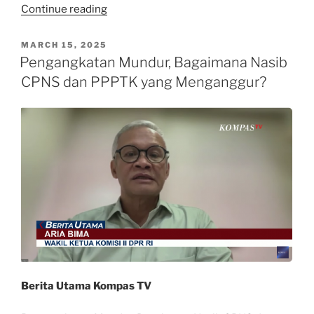
“Kabar
Continue reading
Gembira
Percepatan
POSTED
MARCH 15, 2025
ON
Pengangkatan
Pengangkatan Mundur, Bagaimana Nasib
CASN-
CPNS dan PPPTK yang Menganggur?
PPPK”
Berita Utama Kompas TV