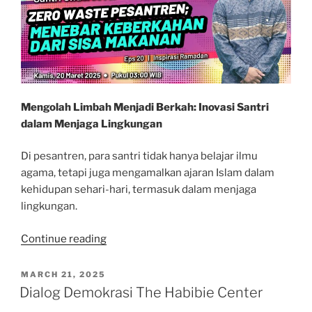
Mengolah Limbah Menjadi Berkah: Inovasi Santri
dalam Menjaga Lingkungan
Di pesantren, para santri tidak hanya belajar ilmu
agama, tetapi juga mengamalkan ajaran Islam dalam
kehidupan sehari-hari, termasuk dalam menjaga
lingkungan.
“Zero
Continue reading
Waste
Pesantren:
POSTED
MARCH 21, 2025
ON
Menebar
Dialog Demokrasi The Habibie Center
keberkahan