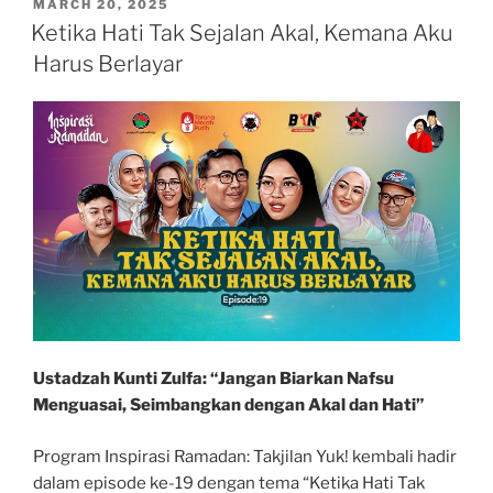
The
POSTED
MARCH 20, 2025
ON
Habibie
Ketika Hati Tak Sejalan Akal, Kemana Aku
Center”
Harus Berlayar
Ustadzah Kunti Zulfa: “Jangan Biarkan Nafsu
Menguasai, Seimbangkan dengan Akal dan Hati”
Program Inspirasi Ramadan: Takjilan Yuk! kembali hadir
dalam episode ke-19 dengan tema “Ketika Hati Tak