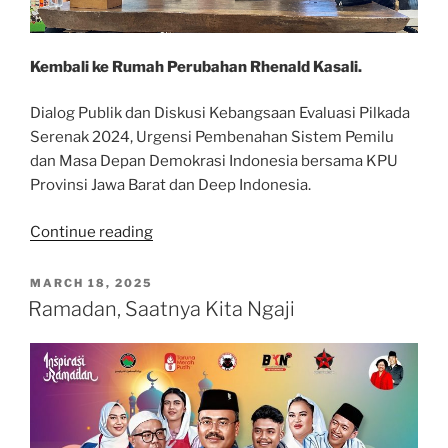
Kembali ke Rumah Perubahan Rhenald Kasali.
Dialog Publik dan Diskusi Kebangsaan Evaluasi Pilkada
Serenak 2024, Urgensi Pembenahan Sistem Pemilu
dan Masa Depan Demokrasi Indonesia bersama KPU
Provinsi Jawa Barat dan Deep Indonesia.
“Diskusi
Continue reading
Kebangsaan
Evaluasi
POSTED
MARCH 18, 2025
ON
Pilkada
Ramadan, Saatnya Kita Ngaji
Serenak
2024”