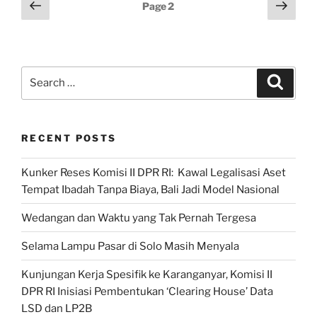
Posts
Previous
Next
Page
2
Sayang
page
page
pagination
Diriku,
Jadi
Semua
Search
Harus
Search
for:
Tentang
Aku”
RECENT POSTS
Kunker Reses Komisi II DPR RI: Kawal Legalisasi Aset
Tempat Ibadah Tanpa Biaya, Bali Jadi Model Nasional
Wedangan dan Waktu yang Tak Pernah Tergesa
Selama Lampu Pasar di Solo Masih Menyala
Kunjungan Kerja Spesifik ke Karanganyar, Komisi II
DPR RI Inisiasi Pembentukan ‘Clearing House’ Data
LSD dan LP2B