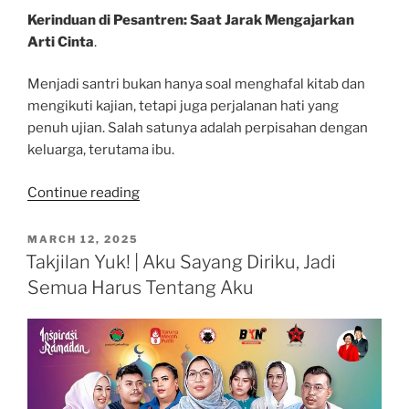
Kerinduan di Pesantren: Saat Jarak Mengajarkan
Arti Cinta
.
Menjadi santri bukan hanya soal menghafal kitab dan
mengikuti kajian, tetapi juga perjalanan hati yang
penuh ujian. Salah satunya adalah perpisahan dengan
keluarga, terutama ibu.
“Nangis
Continue reading
di
Balik
POSTED
MARCH 12, 2025
ON
Selimut:
Takjilan Yuk! | Aku Sayang Diriku, Jadi
Rindu
Semua Harus Tentang Aku
Ibu
yang
Tak
Terungkapkan”