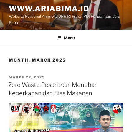
Skip
WWW.ARIABIMA.ID
to
Website Personal Anggota DPR RI Fraksi PDI Perjuangan, Aria
content
Bima
Menu
MONTH:
MARCH 2025
POSTED
MARCH 22, 2025
ON
Zero Waste Pesantren: Menebar
keberkahan dari Sisa Makanan