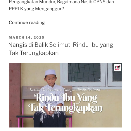
Pengangkatan Mundur, Bagaimana Nasib CPNS dan
PPPTK yang Menganggur?
“Pengangkatan
Continue reading
Mundur,
Bagaimana
POSTED
MARCH 14, 2025
ON
Nasib
Nangis di Balik Selimut: Rindu Ibu yang
CPNS
Tak Terungkapkan
dan
PPPTK
yang
Menganggur?”