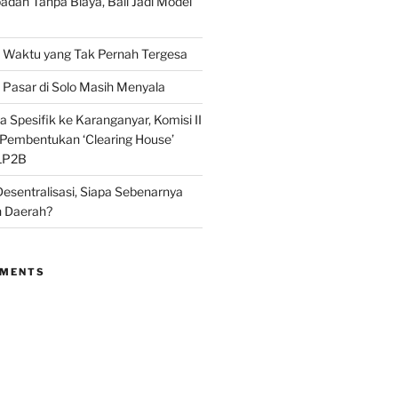
adah Tanpa Biaya, Bali Jadi Model
Waktu yang Tak Pernah Tergesa
Pasar di Solo Masih Menyala
 Spesifik ke Karanganyar, Komisi II
i Pembentukan ‘Clearing House’
LP2B
Desentralisasi, Siapa Sebenarnya
 Daerah?
MMENTS