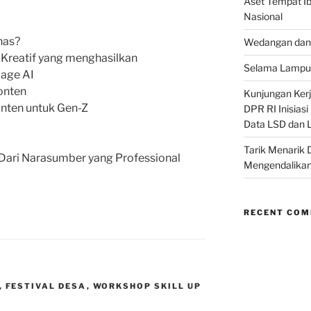
Aset Tempat Ib
Nasional
has?
Wedangan dan 
Kreatif yang menghasilkan
Selama Lampu 
age AI
onten
Kunjungan Kerja
onten untuk Gen-Z
DPR RI Inisias
Data LSD dan 
Tarik Menarik 
 Dari Narasumber yang Professional
Mengendalikan
RECENT CO
,
FESTIVAL DESA
,
WORKSHOP SKILL UP