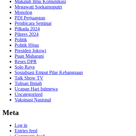
Makalah Ilmu Komunikasi
Megawati Soekarnoputri
Monolog
PDI Perjuangan
Pembicara Seminar
Pilkada 2024
Pilpres 2024
Politik
Politik Hijau
Presiden Jokowi
Puan Maharani
Reses DPR
Solo Raya
Sosialisasi Empat Pilar Kebangsaan
Talk Show TV
Tulisan Ilmiah
Ucapan Hari Istimewa
Uncategorized
Vaksinasi Nasional
Meta
Log in
Entries feed