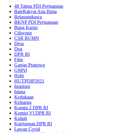
48 Tahun PDI Perjuangan
BaleRakyat Aria Bima
Belasungkawa
BKNP PDI Perjuangan
Bung Karno
Ciliwung
CSR BUMN
Desa
Doa
DPR RI
Film
Ganjar Pranowo
GMNI
Hobi
HUTPDIP2021
Inspirasi
Istana
Kedukaan
Keluarga
Komisi 2 DPR RI
Komisi VI DPR RI
Kuliah
Kunjungan DPR RI
Lawan Covid