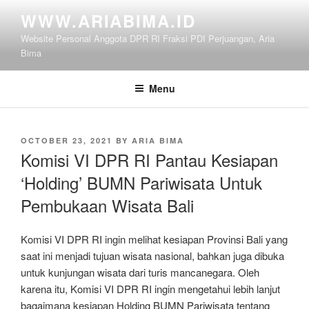
Skip
WWW.ARIABIMA.ID
to
Website Personal Anggota DPR RI Fraksi PDI Perjuangan, Aria
content
Bima
Menu
POSTED
OCTOBER 23, 2021
BY
ARIA BIMA
ON
Komisi VI DPR RI Pantau Kesiapan
‘Holding’ BUMN Pariwisata Untuk
Pembukaan Wisata Bali
Komisi VI DPR RI ingin melihat kesiapan Provinsi Bali yang
saat ini menjadi tujuan wisata nasional, bahkan juga dibuka
untuk kunjungan wisata dari turis mancanegara. Oleh
karena itu, Komisi VI DPR RI ingin mengetahui lebih lanjut
bagaimana kesiapan Holding BUMN Pariwisata tentang